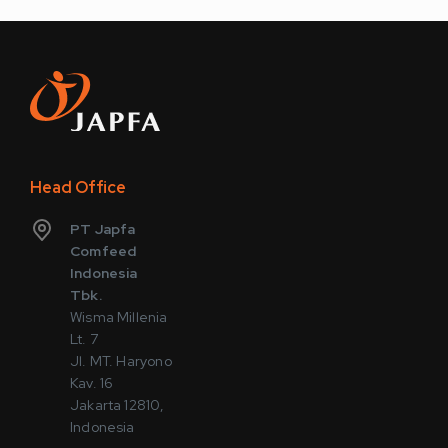
Head Office
PT Japfa
Comfeed
Indonesia
Tbk.
Wisma Millenia
Lt. 7
Jl. MT. Haryono
Kav. 16
Jakarta 12810,
Indonesia