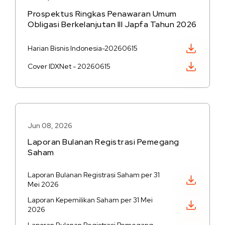
Prospektus Ringkas Penawaran Umum
Obligasi Berkelanjutan III Japfa Tahun 2026
Unduh PDF
Harian Bisnis Indonesia-20260615
Unduh PDF
Cover IDXNet - 20260615
Jun 08, 2026
Laporan Bulanan Registrasi Pemegang
Saham
Laporan Bulanan Registrasi Saham per 31
Unduh PDF
Mei 2026
Laporan Kepemilikan Saham per 31 Mei
Unduh PDF
2026
Unduh PDF