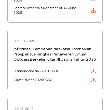
2026
Shares Ownership Report as of 30 June
Unduh PDF
2026
Jun 30, 2026
Informasi Tambahan dan/atau Perbaikan
Prospektus Ringkas Penawaran Umum
Obligasi Berkelanjutan III Japfa Tahun 2026
Unduh PDF
Bisnis Indonesia - 20260630
Unduh PDF
Cover idxnet 20260630
Jun 15, 2026