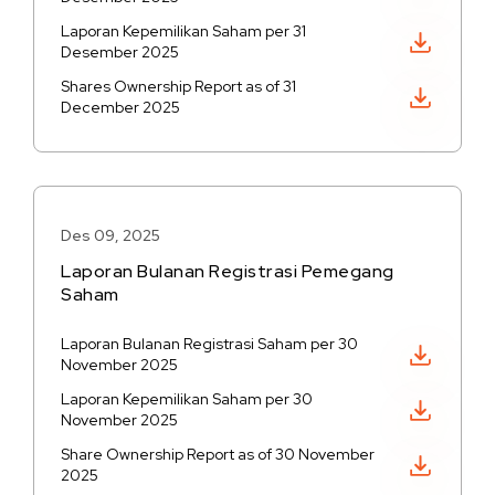
Laporan Kepemilikan Saham per 31
Unduh PDF
Desember 2025
Shares Ownership Report as of 31
Unduh PDF
December 2025
Des 09, 2025
Laporan Bulanan Registrasi Pemegang
Saham
Laporan Bulanan Registrasi Saham per 30
Unduh PDF
November 2025
Laporan Kepemilikan Saham per 30
Unduh PDF
November 2025
Share Ownership Report as of 30 November
Unduh PDF
2025