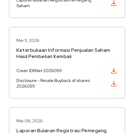
Laporan Bulanan Registrasi Pemegang
Saham
Mei 11, 2026
Keterbukaan Informasi Penjualan Saham
Hasil Pembelian Kembali
Unduh PDF
Cover IDXNet 20260511
Disclosure - Resale Buyback of shares
Unduh PDF
20260511
Mei 08, 2026
Laporan Bulanan Registrasi Pemegang