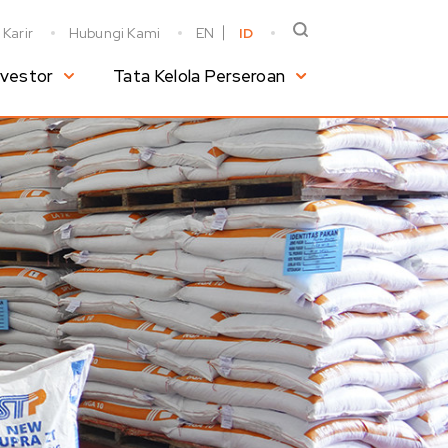
Karir
Hubungi Kami
EN
ID
nvestor
Tata Kelola Perseroan