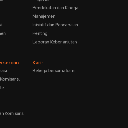
Pendekatan dan Kinerja
Manajemen
i
Inisiatif dan Pencapaian
men
Penting
Laporan Keberlanjutan
Perseroan
Karir
sasi
Bekerja bersama kami
Komisaris,
ite
n Komisaris