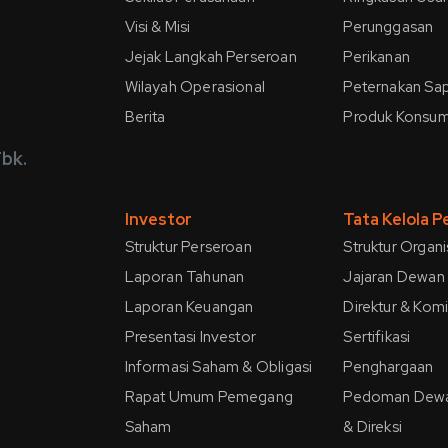
Visi & Misi
Perunggasan
Jejak Langkah Perseroan
Perikanan
Wilayah Operasional
Peternakan Sap
Berita
Produk Konsu
bk.
Investor
Tata Kelola 
Struktur Perseroan
Struktur Organi
Laporan Tahunan
Jajaran Dewan 
Laporan Keuangan
Direktur & Kom
Presentasi Investor
Sertifikasi
Informasi Saham & Obligasi
Penghargaan
Rapat Umum Pemegang
Pedoman Dewa
Saham
& Direksi