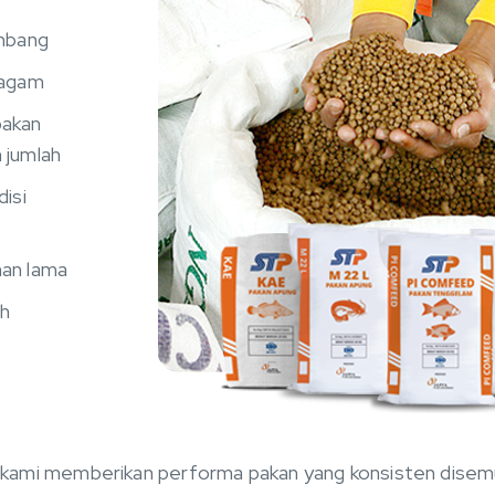
imbang
ragam
pakan
 jumlah
disi
han lama
h
kami memberikan performa pakan yang konsisten disemu