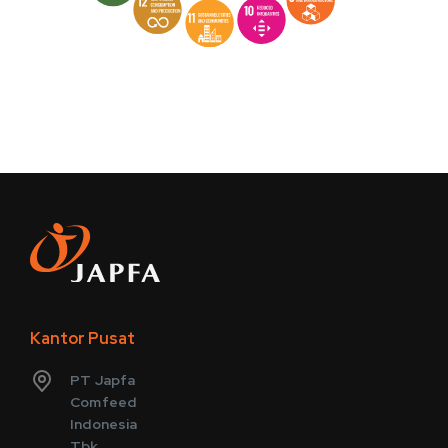
Kantor Pusat
PT Japfa
Comfeed
Indonesia
Tbk.