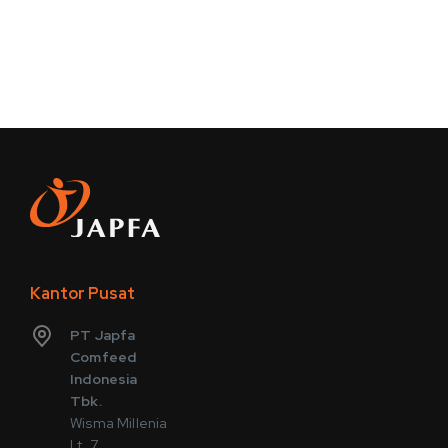
Kantor Pusat
PT Japfa
Comfeed
Indonesia
Tbk.
Wisma Millenia
Lt. 7