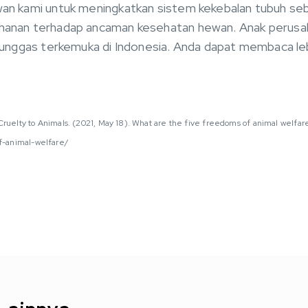
an kami untuk meningkatkan sistem kekebalan tubuh se
anan terhadap ancaman kesehatan hewan. Anak perusah
 unggas terkemuka di Indonesia. Anda dapat membaca leb
 Cruelty to Animals. (2021, May 18). What are the five freedoms of animal welfar
f-animal-welfare/