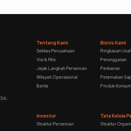
Tentang Kami
Bisnis Kami
Sekilas Perusahaan
Ringkasan Usa
Visi & Misi
Perunggasan
Jejak Langkah Perseroan
Perikanan
Wilayah Operasional
Peternakan Sap
Berita
Produk Konsu
bk.
Investor
Tata Kelola 
Struktur Perseroan
Struktur Organi