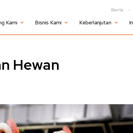
Berita
ng Kami
Bisnis Kami
Keberlanjutan
I
an Hewan