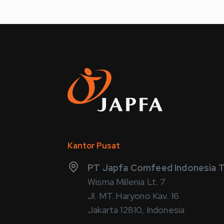
Kantor Pusat
PT Japfa Comfeed Indonesia T
Wisma Millenia Lt. 7
Jl. MT. Haryono Kav. 16
Jakarta 12810, Indonesia