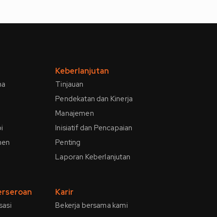
Keberlanjutan
ha
Tinjauan
Pendekatan dan Kinerja
Manajemen
i
Inisiatif dan Pencapaian
men
Penting
Laporan Keberlanjutan
Perseroan
Karir
sasi
Bekerja bersama kami