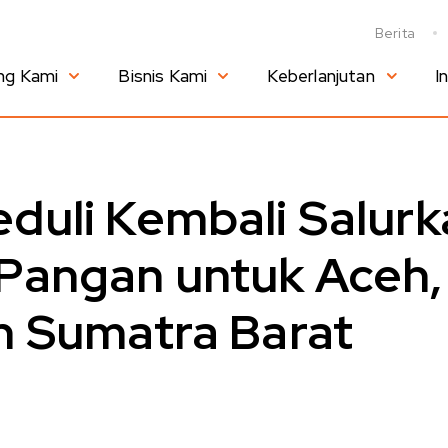
Berita
ng Kami
Bisnis Kami
Keberlanjutan
I
duli Kembali Salurk
Pangan untuk Aceh,
n Sumatra Barat