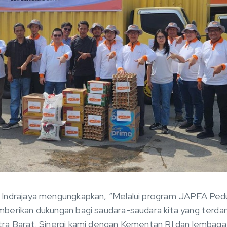
Indrajaya mengungkapkan, “Melalui program JAPFA Pedu
erikan dukungan bagi saudara-saudara kita yang terdam
a Barat. Sinergi kami dengan Kementan RI dan lembaga 