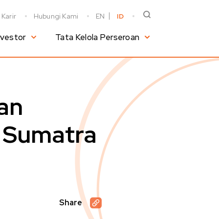
Karir
Hubungi Kami
EN
ID
nvestor
Tata Kelola Perseroan
an
 Sumatra
Share