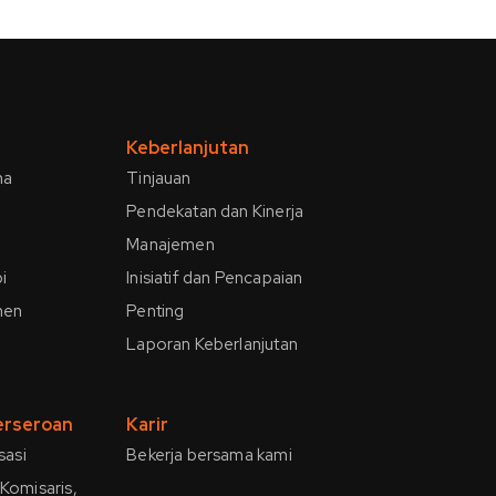
Keberlanjutan
ha
Tinjauan
Pendekatan dan Kinerja
Manajemen
i
Inisiatif dan Pencapaian
men
Penting
Laporan Keberlanjutan
Perseroan
Karir
sasi
Bekerja bersama kami
Komisaris,