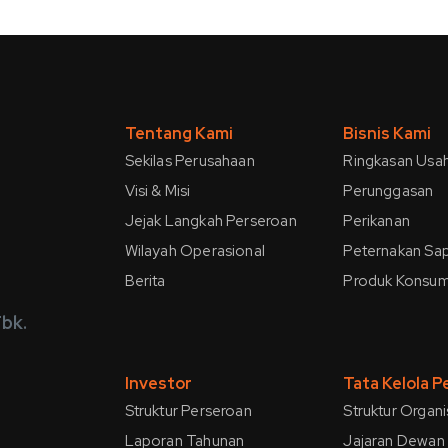
Tentang Kami
Bisnis Kami
Sekilas Perusahaan
Ringkasan Usa
Visi & Misi
Perunggasan
Jejak Langkah Perseroan
Perikanan
Wilayah Operasional
Peternakan Sap
Berita
Produk Konsu
bk.
Investor
Tata Kelola 
Struktur Perseroan
Struktur Organi
Laporan Tahunan
Jajaran Dewan 