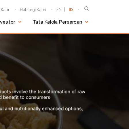
Karir
Hubungi Kami
EN
ID
nvestor
Tata Kelola Perseroan