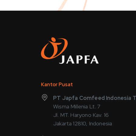
Kantor Pusat
PT Japfa Comfeed Indonesia T
Wisma Millenia Lt. 7
Jl. MT. Haryono Kav. 16
Jakarta 12810, Indonesia