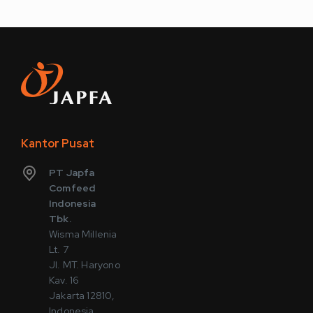
Kantor Pusat
PT Japfa
Comfeed
Indonesia
Tbk.
Wisma Millenia
Lt. 7
Jl. MT. Haryono
Kav. 16
Jakarta 12810,
Indonesia